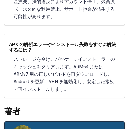
金損失。法的違反によりアカウント停止、残高没
収、永久的な利用禁止、サポート拒否が発生する
可能性があります。
APK の解析エラーやインストール失敗をすぐに解決
するには？
ストレージを空け、パッケージインストーラーの
キャッシュをクリアします。ARM64 または
ARMv7 用の正しいビルドを再ダウンロードし、
Android を更新、VPN を無効化し、安定した接続
で再インストールします。
著者