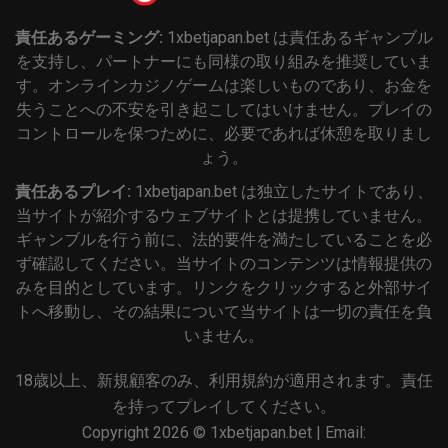
責任あるゲーミング:
1xbetjapan.bet は責任あるギャンブル
を支持し、パートナーにも同様の取り組みを推奨していま
す。オンラインカジノゲームは楽しいものであり、お金を
失うことへの不安を引き起こしてはいけません。プレイの
コントロールを保つために、必要であれば休憩を取りまし
ょう。
責任あるプレイ:
1xbetjapan.bet は独立したサイトであり、
当サイトが紹介するウェブサイトとは提携していません。
ギャンブルを行う前に、法的要件を満たしていることを必
ず確認してください。当サイトのコンテンツは情報提供の
みを目的としています。リンクをクリックすると外部サイ
トへ移動し、その結果について当サイトは一切の責任を負
いません。
18歳以上、新規顧客のみ、利用規約が適用されます。責任
を持ってプレイしてください。
Copyright 2026 © 1xbetjapan.bet | Email: