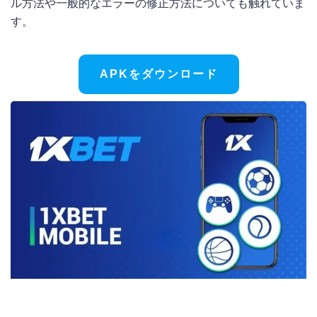
ル方法や一般的なエラーの修正方法についても触れていま
す。
APKをダウンロード