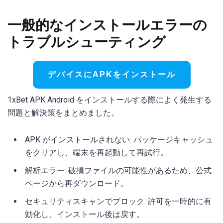
一般的なインストールエラーの
トラブルシューティング
デバイスにAPKをインストール
1xBet APK Android をインストールする際によく発生する
問題と解決策をまとめました。
APK がインストールされない: パッケージキャッシュ
をクリアし、端末を再起動して再試行。
解析エラー: 破損ファイルの可能性があるため、公式
ページから再ダウンロード。
セキュリティスキャンでブロック: 許可を一時的に有
効化し、インストール後は戻す。