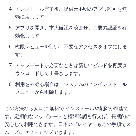
インストール完了後、提供元不明のアプリ許可を無
効に戻します。
アプリを開き、本人確認を済ませ、二要素認証を有
効化します。
権限レビューを行い、不要なアクセスをオフにしま
す。
アップデートが必要なときは新しいビルドを再度ダ
ウンロードして上書きします。
利用をやめる場合は、システムのアンインストール
メニューから削除します。
この方法なら安全に 無料で インストールや削除が可能で
す。定期的なアップデートと権限確認を行えば、長期的に
安心して利用できます。日本のプレイヤーもこの手順でス
ムーズにセットアップできます。