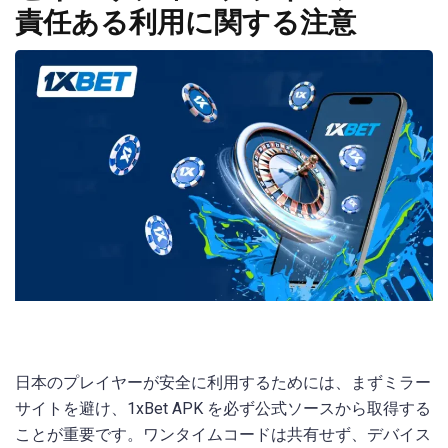
責任ある利用に関する注意
日本のプレイヤーが安全に利用するためには、まずミラー
サイトを避け、1xBet APK を必ず公式ソースから取得する
ことが重要です。ワンタイムコードは共有せず、デバイス